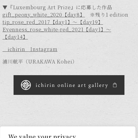
▼『Luxembourg Art Prize』に応募した作品
gift_peony_white_2020【day8】
※残り1 edition
tip_rose_red_2017【day1】～【day19】
Evenness_rose_white-red_2021【day1】～
【day14】
＿ichirin＿Instagram
浦川航平（URAKAWA Kohei）
View all Topics
We value your privacy