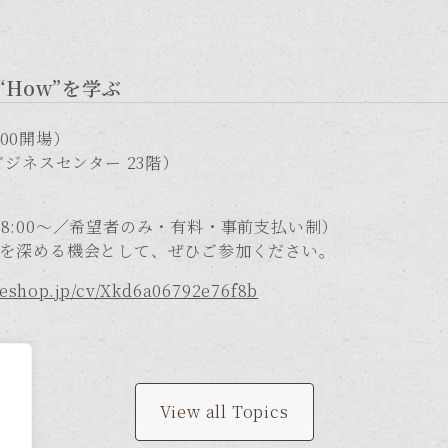
How”を学ぶ
:00開場）
ジネスセンター 23階）
8:00～／希望者のみ・有料・事前支払い制）
流を深める機会として、ぜひご参加ください。
keshop.jp/cv/Xkd6a06792e76f8b
View all Topics