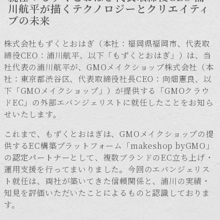
川航平が描くテクノロジーとクリエイティ
ブの未来
株式会社もずくとおはぎ（本社：福岡県福岡市、代表取
締役CEO：浦川航平、以下「もずくとおはぎ」）は、当
社代表の浦川航平が、GMOメイクショップ株式会社（本
社：東京都渋谷区、代表取締役社長CEO：向畑憲良、以
下「GMOメイクショップ」）が提供する「GMOクラウ
ドEC」の外部エバンジェリストに就任したことをお知ら
せいたします。
これまで、もずくとおはぎは、GMOメイクショップの提
供するEC構築プラットフォーム「makeshop byGMO」
の
認定パートナー
として、複数ブランドのEC立ち上げ・
運用支援を行ってまいりました。今回のエバンジェリス
ト就任は、両社が築いてきた信頼関係と、浦川の実績・
知見を評価いただいたことによるものと認識しておりま
す。